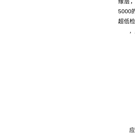
缘层，
500
超低
，