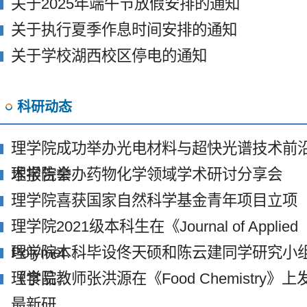
关于2025年端午节放假安排的通知
关于执行夏季作息时间安排的通知
关于学校湖西校区停电的通知
科研动态
理学院成功举办光电材料与超快光谱技术前
术报告会
理学院举办药物化学领域学术研讨分享会
理学院喜获国家自然科学基金青年项目立项
理学院2021级本科生在《Journal of Applied
Polymer…
理学院本科毕设佟天硕和陈云建同学研究小
《食品…
理学院教师张洪源在《Food Chemistry》上
最新研…