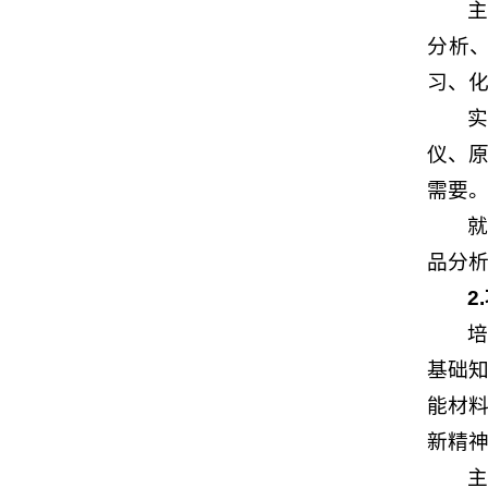
分析
习、
实
仪、原
需要
品分
2
基础
能材
新精