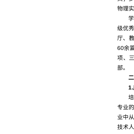
物理实
学
级优秀
厅、教
60余
项、三
部。
1
专业
业中
技术