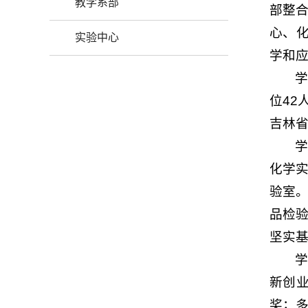
教学系部
部整
心、
实验中心
学和
学
位42
吉林省
化学
验室
品检
坚实
学
新创业
奖；多