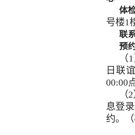
体
号楼1
联
预
（
日联谊
00:0
（
息登录
约。（