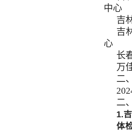
中心
吉
吉
心
长
万
二
20
二
1
体