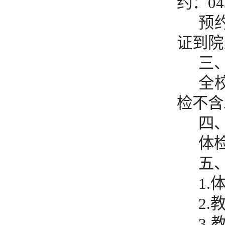
约：04
预
证到院
三
全
检不含
四
体检
五
1
2
3