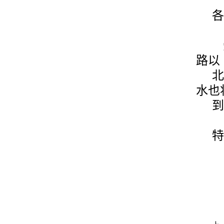
各
受
路以
北
水也
到
特